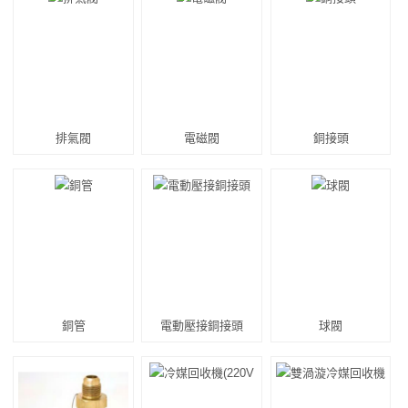
排氣閥
電磁閥
銅接頭
銅管
電動壓接銅接頭
球閥