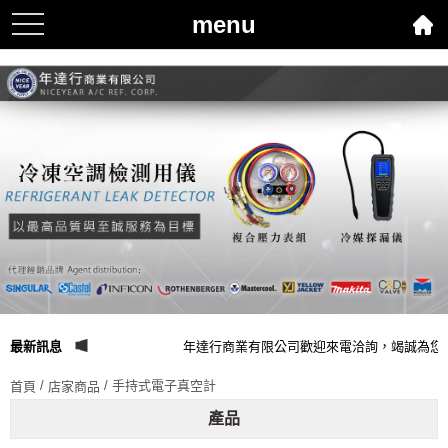
menu
toggle
navigation
最新訊息
年達行商業有限公司歡迎來電洽詢，竭誠為您
/
/ 手持式電子真空計
首頁
店家商品
產品