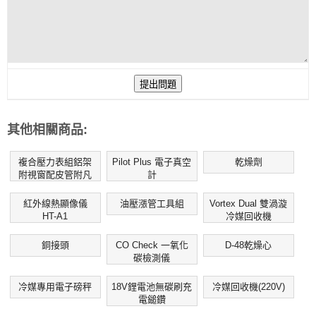
其他相關商品:
複合壓力表組鋁架
Pilot Plus 電子真空
乾燥劑
附視窗配皮管附凡
計
而
紅外線熱顯像儀
油壓漲管工具組
Vortex Dual 雙渦漩
HT-A1
冷媒回收機
銅接頭
CO Check 一氧化
D-48乾燥心
碳檢測儀
冷媒專用電子磅秤
18V鋰電池無碳刷充
冷媒回收機(220V)
電鎚鑽