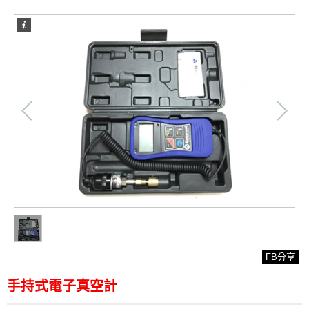
/
1
1
FB分享
手持式電子真空計