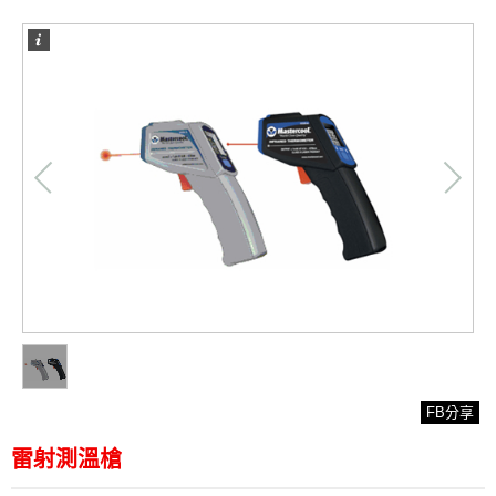
/
1
1
FB分享
雷射測溫槍