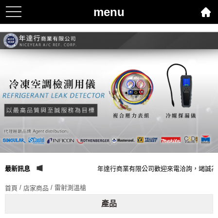
menu
toggle
navigation
最新訊息
年達行商業有限公司歡迎來電洽詢，竭誠為
/
/ 雷射測溫槍
首頁
店家商品
產品