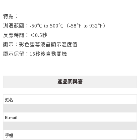
特點：
測溫範圍：-50℃ to 500℃（-58℉ to 932℉）
反應時間：＜0.5秒
顯示：彩色螢幕液晶顯示溫度值
顯示保留：15秒後自動關機
產品問與答
姓名
E-mail
手機