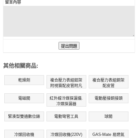
留言內容
其他相關商品:
乾燥劑
複合壓力表組鋁架
複合壓力表組銅架
附視窗配皮管附凡
配皮管
而
電磁閥
紅外線冷媒探漏儀.
電動壓接銅接頭
冷媒探漏器
緊湊型雙通數位錶
電動彎管工具
球閥
冷媒回收機
冷媒回收機(220V)
GAS-Mate 易燃氣