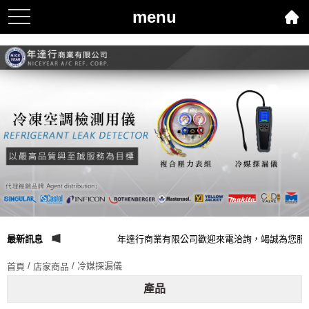
menu
toggle
navigation
最新訊息
年達行商業有限公司歡迎來電洽詢，竭誠為您服
/
/ 冷媒探漏儀
首頁
店家商品
產品