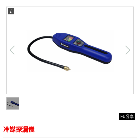
/
1
1
FB分享
冷媒探漏儀