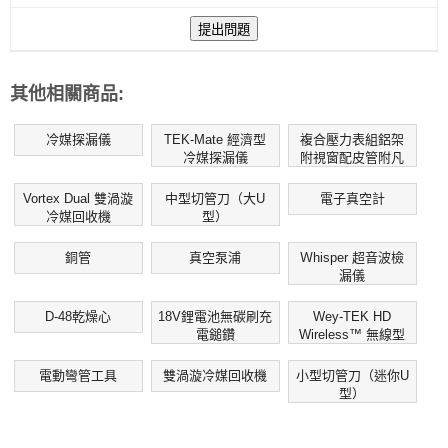
其他相關商品:
冷媒探漏儀
TEK-Mate 經濟型
複合壓力表組鋁架
冷媒探漏儀
附視窗配皮管附凡
而
Vortex Dual 雙渦漩
中型切管刀（大U
電子真空計
冷媒回收機
型）
銅管
真空泵浦
Ｗhisper 超音波檢
漏儀
D-48乾燥心
18V鋰電池無碳刷充
Wey-TEK HD
電鎚鑽
Wireless™ 無線型
冷媒電子磅秤
電動彎管工具
雙渦漩冷媒回收機
小型切管刀（迷你U
型）