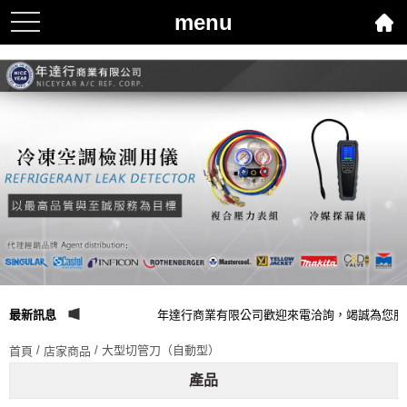
menu
toggle
navigation
最新訊息
年達行商業有限公司歡迎來電洽詢，竭誠為您服
/
/ 大型切管刀（自動型）
首頁
店家商品
產品