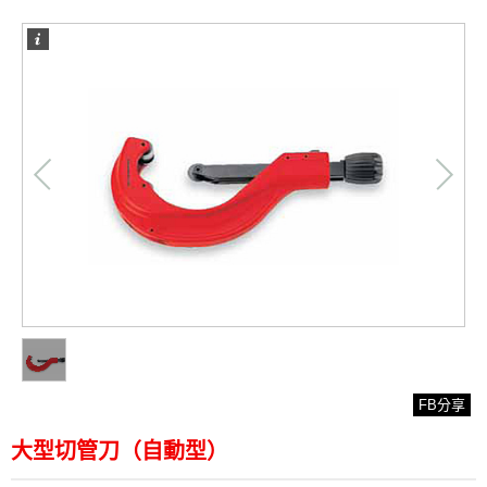
/
1
1
FB分享
大型切管刀（自動型）