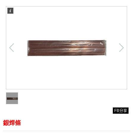
/
1
1
FB分享
銀焊條