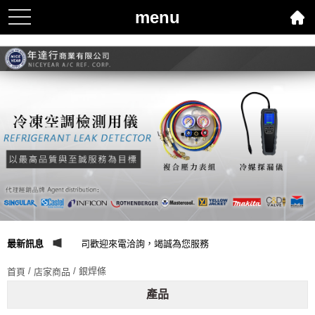
menu
toggle
navigation
年達行商業有限公司歡迎來電洽詢，竭誠為您服務
最新訊息
/
/ 銀焊條
首頁
店家商品
產品