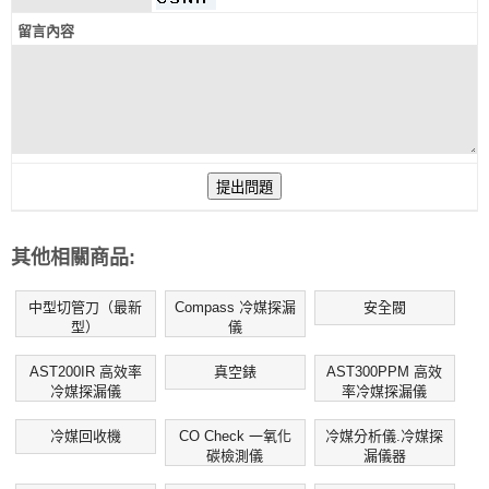
留言內容
其他相關商品:
中型切管刀（最新
Compass 冷媒探漏
安全閥
型）
儀
AST200IR 高效率
真空錶
AST300PPM 高效
冷媒探漏儀
率冷媒探漏儀
冷媒回收機
CO Check 一氧化
冷媒分析儀.冷媒探
碳檢測儀
漏儀器