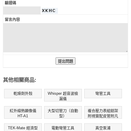
驗證碼
留言內容
其他相關商品:
乾燥劑外殼
Ｗhisper 超音波檢
彎管工具
漏儀
紅外線熱顯像儀
大型切管刀（自動
複合壓力表組鋁架
HT-A1
型）
附視窗配皮管附凡
而
TEK-Mate 經濟型
電動彎管工具
真空泵浦