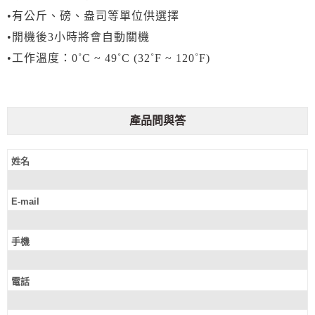
•有公斤、磅、盎司等單位供選擇
•開機後3小時將會自動關機
•工作溫度：0˚C ~ 49˚C (32˚F ~ 120˚F)
產品問與答
姓名
E-mail
手機
電話