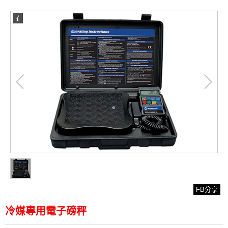
/
1
1
FB分享
冷媒專用電子磅秤