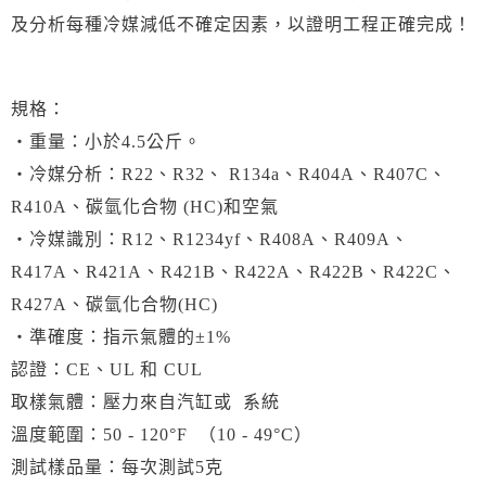
及分析每種冷媒減低不確定因素，以證明工程正確完成！
規格：
‧重量：小於4.5公斤。
‧冷媒分析：R22、R32、 R134a、R404A、R407C、
R410A、碳氫化合物 (HC)和空氣
‧冷媒識別：R12、R1234yf、R408A、R409A、
R417A、R421A、R421B、R422A、R422B、R422C、
R427A、碳氫化合物(HC)
‧準確度：指示氣體的±1%
認證：CE、UL 和 CUL
取樣氣體：壓力來自汽缸或 系統
溫度範圍：50 - 120°F （10 - 49°C）
測試樣品量：每次測試5克