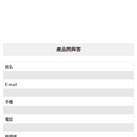
材料批發#永和冷凍空調材料零件#永和冷凍空調材料廠商
#永和冷媒探測儀#永和壓力錶組#永和真空泵浦#永和冷凍
空調材料公司
產品問與答
姓名
E-mail
手機
電話
驗證碼