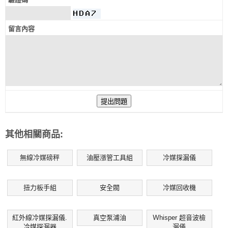
留言內容
其他相關商品:
無線冷媒磅秤
油壓漲管工具組
冷媒探漏儀
扭力板手組
安全閥
冷媒回收機
紅外線冷媒探漏儀.
真空泵浦油
Ｗhisper 超音波檢
冷媒探漏器
漏儀