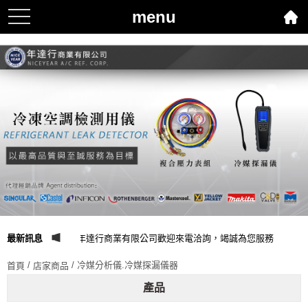
menu
toggle
navigation
最新訊息
年達行商業有限公司歡迎來電洽詢，竭誠為您服務
/
/ 冷媒分析儀.冷媒探漏儀器
首頁
店家商品
產品