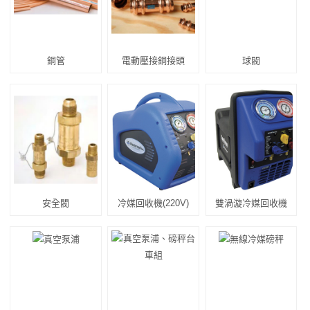
銅管
電動壓接銅接頭
球閥
安全閥
冷媒回收機(220V)
雙渦漩冷媒回收機