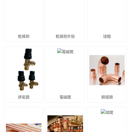
乾燥劑
乾燥劑外殼
球閥
排氣閥
電磁閥
銅接頭