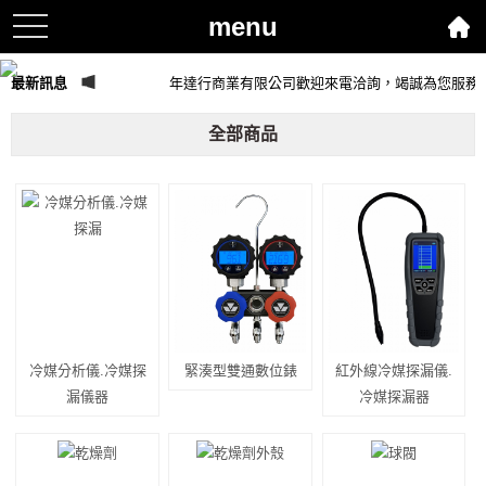
menu
toggle
navigation
最新訊息
年達行商業有限公司歡迎來電洽詢，竭誠為您服務
全部商品
冷媒分析儀.冷媒探
緊湊型雙通數位錶
紅外線冷媒探漏儀.
漏儀器
冷媒探漏器