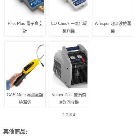
Pilot Plus 電子真空
CO Check 一氧化碳
Ｗhisper 超音波檢漏
計
檢測儀
儀
GAS-Mate 易燃氣體
Vortex Dual 雙渦漩
檢漏儀
冷媒回收機
3
1
2
4
其他商品: