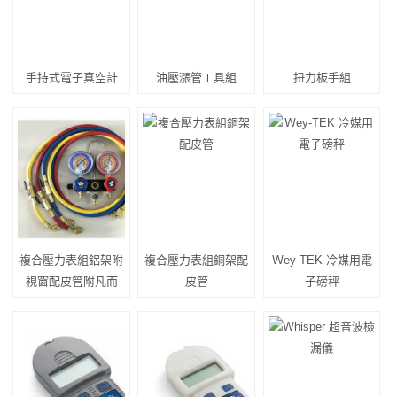
手持式電子真空計
油壓漲管工具組
扭力板手組
複合壓力表組鋁架附
複合壓力表組銅架配
Ｗey-TEK 冷媒用電
視窗配皮管附凡而
皮管
子磅秤