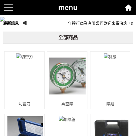
menu
toggle
navigation
最新訊息
年達行商業有限公司歡迎來電洽詢，竭
全部商品
切管刀
真空錶
錶組