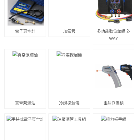
電子真空計
加氣管
多功能數位錶組 2-
WAY
真空泵浦油
冷媒探漏儀
雷射測溫槍